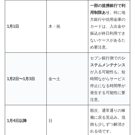
一部の提携銀行で利
用制限あり
。特に地
方銀行や信用金庫の
1月1日
木・祝
カードは、入出金や
振込が終日利用でき
ないケースがあるた
め要注意。
セブン銀行側での
シ
ステムメンテナンス
が入る可能性も。短
1月2日〜1月3日
金〜土
時間ながらサービス
停止になる時間帯が
発生する可能性に要
注意。
順次、通常通りの稼
働に戻る見込み。混
1月4日以降
日
雑も少しずつ解消さ
れる頃です。