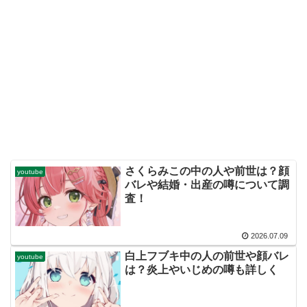
さくらみこの中の人や前世は？顔
youtube
バレや結婚・出産の噂について調
査！
2026.07.09
白上フブキ中の人の前世や顔バレ
youtube
は？炎上やいじめの噂も詳しく