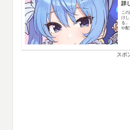
詳
この
けし
る」
や配
スポ