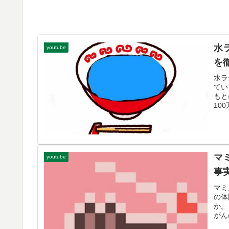
水
youtube
を
水ラ
てい
もと
10
マ
youtube
事
マミ
の体
か。
がん