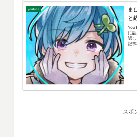
ま
youtube
と
Yo
に話
認し
記事
スポ