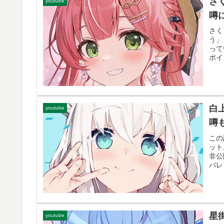
さ
youtube
噂
さく
う」
って
ポイ
白
youtube
噂
この
ット
非公
バレ
星
youtube