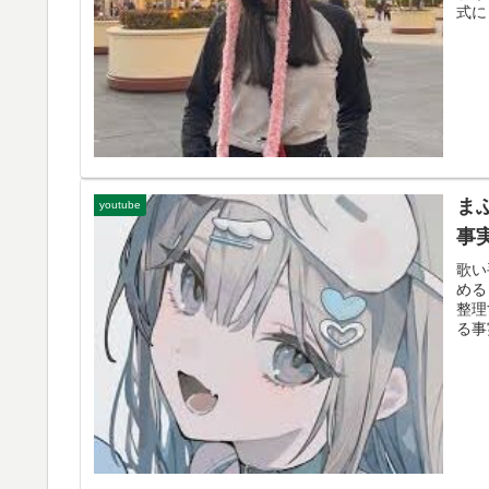
式に
ま
youtube
事
歌い
める
整理
る事