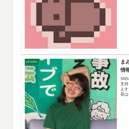
ま
youtube
情
SN
支持
えす
長は公