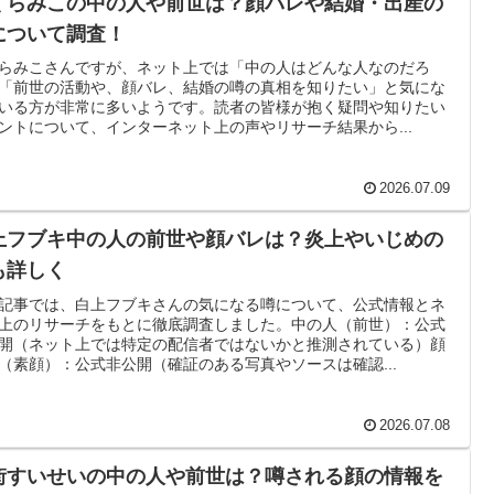
くらみこの中の人や前世は？顔バレや結婚・出産の
について調査！
らみこさんですが、ネット上では「中の人はどんな人なのだろ
「前世の活動や、顔バレ、結婚の噂の真相を知りたい」と気にな
いる方が非常に多いようです。読者の皆様が抱く疑問や知りたい
ントについて、インターネット上の声やリサーチ結果から...
2026.07.09
上フブキ中の人の前世や顔バレは？炎上やいじめの
も詳しく
記事では、白上フブキさんの気になる噂について、公式情報とネ
上のリサーチをもとに徹底調査しました。中の人（前世）：公式
開（ネット上では特定の配信者ではないかと推測されている）顔
（素顔）：公式非公開（確証のある写真やソースは確認...
2026.07.08
街すいせいの中の人や前世は？噂される顔の情報を