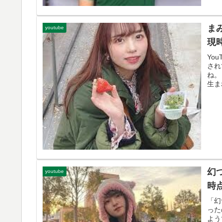
ま
youtube
現
Yo
され
ね。
生ま
幻
youtube
時
「幻
った
よう