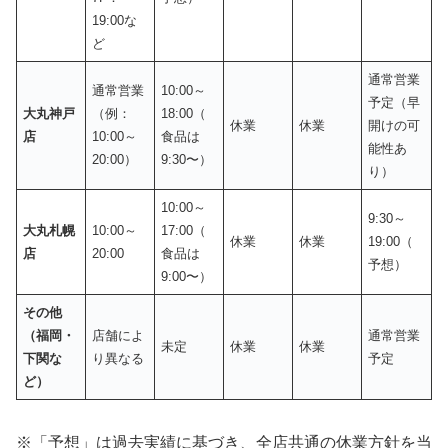
19:00な
ど
通常営業
通常営業
10:00～
予定（早
大丸神戸
（例：
18:00（
休業
休業
開けの可
店
10:00～
食品は
能性あ
20:00）
9:30〜）
り）
10:00～
9:30～
大丸札幌
10:00～
17:00（
休業
休業
19:00（
店
20:00
食品は
予想）
9:00〜）
その他
（福岡・
店舗によ
通常営業
未定
休業
休業
下関な
り異なる
予定
ど）
※「予想」は過去実績に基づき、全店共通の休業方針を当