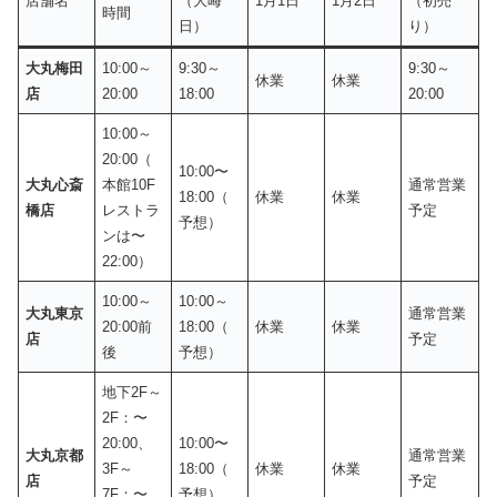
店舗名
（大晦
1月1日
1月2日
（初売
時間
日）
り）
大丸梅田
10:00～
9:30～
9:30～
休業
休業
店
20:00
18:00
20:00
10:00～
20:00（
10:00〜
大丸心斎
本館10F
通常営業
18:00（
休業
休業
橋店
レストラ
予定
予想）
ンは〜
22:00）
10:00～
10:00～
大丸東京
通常営業
20:00前
18:00（
休業
休業
店
予定
後
予想）
地下2F～
2F：〜
20:00、
10:00〜
大丸京都
通常営業
3F～
18:00（
休業
休業
店
予定
7F：〜
予想）