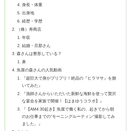
身長・体重
出身地
経歴・学歴
（株）寿商店
年収
結婚・旦那さん
森さんは整形している？
鼻
魚屋の森さんの人気動画
『超巨大で身がプリプリ！絶品の『ヒラマサ』を捌
いてみた』
『漁師さんからいただいた新鮮な海鮮を使って贅沢
な宴会を家族で開催！【はまゆうコラボ】』
『【AM4:30起き】魚屋で働く私の、起きてから朝
のお仕事までの”モーニングルーティン”撮影してみ
ました。』