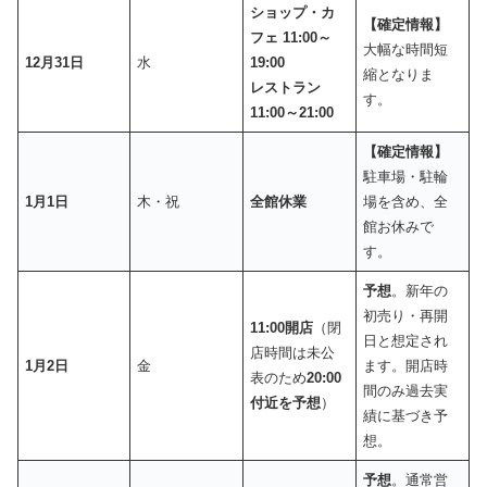
ショップ・カ
【確定情報】
フェ 11:00～
大幅な時間短
12月31日
水
19:00
縮となりま
レストラン
す。
11:00～21:00
【確定情報】
駐車場・駐輪
1月1日
木・祝
全館休業
場を含め、全
館お休みで
す。
予想
。新年の
初売り・再開
11:00開店
（閉
日と想定され
店時間は未公
1月2日
金
ます。開店時
表のため
20:00
間のみ過去実
付近を予想
）
績に基づき予
想。
予想
。通常営