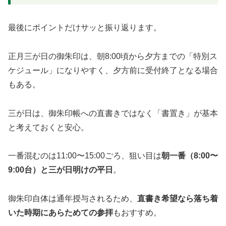
最後にポイントだけサッと振り返ります。
正月三が日の御朱印は、朝8:00頃から夕方までの「特別ス
ケジュール」になりやすく、夕方前に受付終了となる場合
もある。
三が日は、御朱印帳への直書きではなく「書置き」が基本
と考えておくと安心。
一番混むのは11:00〜15:00ごろ、狙い目は
朝一番（8:00〜
9:00台）と三が日明けの平日
。
御朱印自体は通年授与されるため、
直書き希望なら落ち着
いた時期にあらためての参拝
もおすすめ。