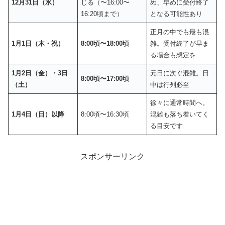
12月31日（水）
じる（〜16:00〜
め、早めに受付終了
16:20頃まで）
となる可能性あり
正月の中でも最も混
1月1日（木・祝）
8:00頃〜18:00頃
雑。受付終了が早ま
る場合も想定を
1月2日（金）・3日
元日に次ぐ混雑。日
8:00頃〜17:00頃
（土）
中は行列必至
徐々に通常時間へ。
1月4日（日）以降
8:00頃〜16:30頃
混雑も落ち着いてく
る目安です
スポンサーリンク