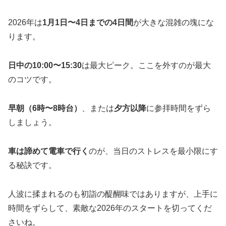
2026年は
1月1日〜4日までの4日間
が大きな混雑の塊にな
ります。
日中の10:00〜15:30
は最大ピーク。ここを外すのが最大
のコツです。
早朝（6時〜8時台）
、または
夕方以降
に参拝時間をずら
しましょう。
車は諦めて電車で行く
のが、当日のストレスを最小限にす
る秘訣です。
人波に揉まれるのも初詣の醍醐味ではありますが、上手に
時間をずらして、素敵な2026年のスタートを切ってくだ
さいね。