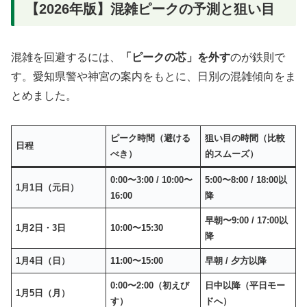
【2026年版】混雑ピークの予測と狙い目
混雑を回避するには、
「ピークの芯」を外す
のが鉄則で
す。愛知県警や神宮の案内をもとに、日別の混雑傾向をま
とめました。
ピーク時間（避ける
狙い目の時間（比較
日程
べき）
的スムーズ）
0:00〜3:00 / 10:00〜
5:00〜8:00 / 18:00以
1月1日（元日）
16:00
降
早朝〜9:00 / 17:00以
1月2日・3日
10:00〜15:30
降
1月4日（日）
11:00〜15:00
早朝 / 夕方以降
0:00〜2:00（初えび
日中以降（平日モー
1月5日（月）
す）
ドへ）