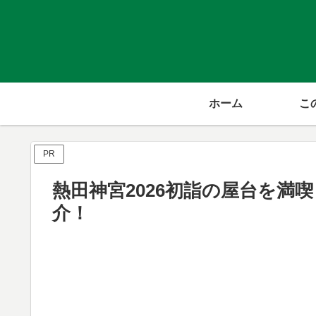
ホーム
こ
PR
熱田神宮2026初詣の屋台を満
介！