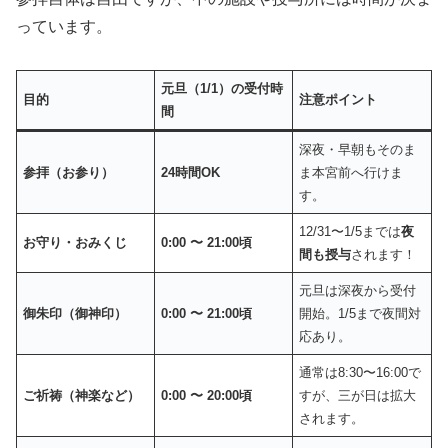
っています。
元旦（1/1）の受付時
目的
注意ポイント
間
深夜・早朝もそのま
参拝（お参り）
24時間OK
ま本宮前へ行けま
す。
12/31〜1/5までは
夜
お守り・おみくじ
0:00 〜 21:00頃
間も授与
されます！
元旦は深夜から受付
御朱印（御神印）
0:00 〜 21:00頃
開始。1/5まで夜間対
応あり。
通常は8:30〜16:00で
ご祈祷（神楽など）
0:00 〜 20:00頃
すが、三が日は拡大
されます。