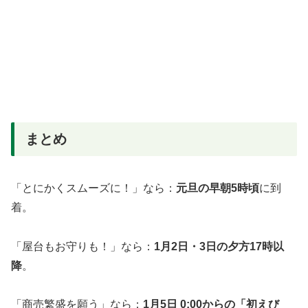
まとめ
「とにかくスムーズに！」なら：
元旦の早朝5時頃
に到
着。
「屋台もお守りも！」なら：
1月2日・3日の夕方17時以
降
。
「商売繁盛を願う」なら：
1月5日 0:00からの「初えび