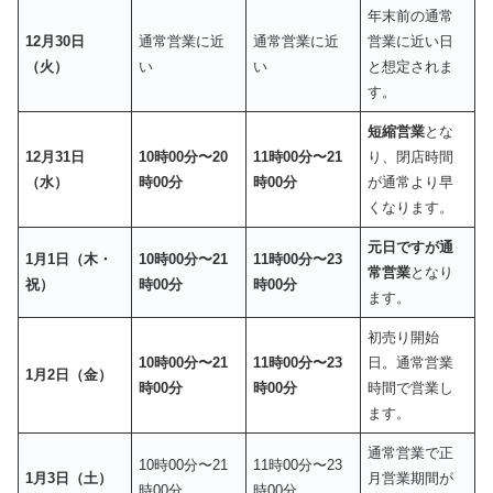
年末前の通常
12月30日
通常営業に近
通常営業に近
営業に近い日
（火）
い
い
と想定されま
す。
短縮営業
とな
12月31日
10時00分〜20
11時00分〜21
り、閉店時間
（水）
時00分
時00分
が通常より早
くなります。
元日ですが通
1月1日（木・
10時00分〜21
11時00分〜23
常営業
となり
祝）
時00分
時00分
ます。
初売り開始
10時00分〜21
11時00分〜23
日。通常営業
1月2日（金）
時00分
時00分
時間で営業し
ます。
通常営業で正
10時00分〜21
11時00分〜23
1月3日（土）
月営業期間が
時00分
時00分