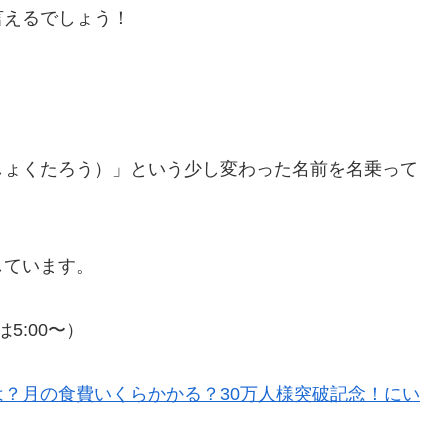
言えるでしょう！
しょくたろう）」という少し変わった名前を名乗って
。
しています。
5:00〜）
？月の食費いくらかかる？30万人様突破記念！にい