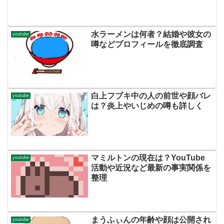
水ラーメンは何者？結婚や彼女の
youtube
噂などプロフィールを徹底調査
白上フブキ中の人の前世や顔バレ
youtube
は？炎上やいじめの噂も詳しく
マミルトンの現在は？YouTube
youtube
活動や近況など最新の事実関係を
整理
まうふぃんの年齢や顔は公開され
youtube