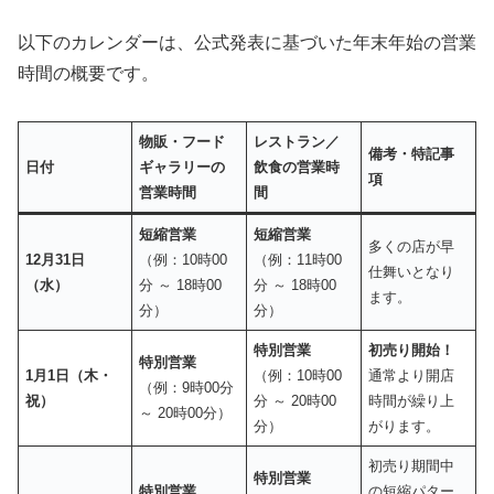
以下のカレンダーは、公式発表に基づいた年末年始の営業
時間の概要です。
物販・フード
レストラン／
備考・特記事
日付
ギャラリーの
飲食の営業時
項
営業時間
間
短縮営業
短縮営業
多くの店が早
12月31日
（例：10時00
（例：11時00
仕舞いとなり
（水）
分 ～ 18時00
分 ～ 18時00
ます。
分）
分）
特別営業
初売り開始！
特別営業
1月1日（木・
（例：10時00
通常より開店
（例：9時00分
祝）
分 ～ 20時00
時間が繰り上
～ 20時00分）
分）
がります。
初売り期間中
特別営業
特別営業
の短縮パター