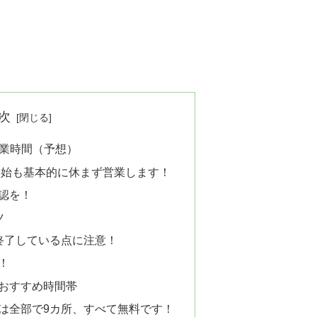
次
の営業時間（予想）
年始も基本的に休まず営業します！
認を！
ツ
終了している点に注意！
！
おすすめ時間帯
は全部で9カ所、すべて無料です！