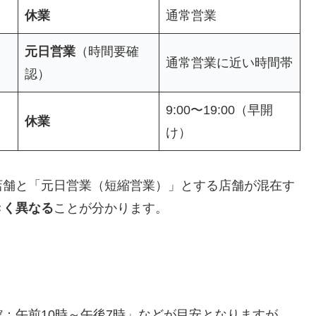
休業
通常営業
元日営業
（時間要確
通常営業に近い時間帯
認）
9:00〜19:00（早開
休業
け）
店舗と「元日営業（短縮営業）」とする店舗が混在す
きく異なる
ことが分かります。
：午前10時～午後7時」などが目安となりますが、